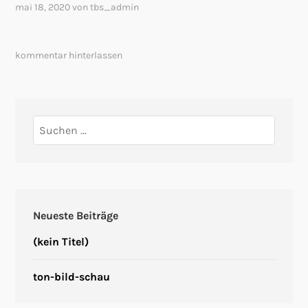
mai 18, 2020
von
tbs_admin
kommentar hinterlassen
Suchen
nach:
Neueste Beiträge
(kein Titel)
ton-bild-schau