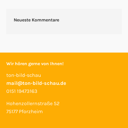
Neueste Kommentare
Wir hören gerne von Ihnen!
ton-bild-schau
mail@ton-bild-schau.de
0151 19473163
Hohenzollernstraße 52
75177 Pforzheim