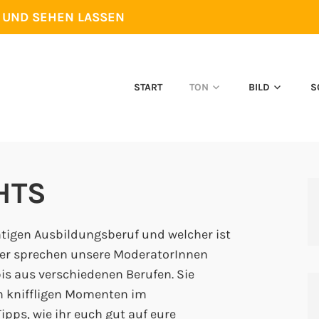
N UND SEHEN LASSEN
START
TON
BILD
S
HTS
htigen Ausbildungsberuf und welcher ist
über sprechen unsere ModeratorInnen
s aus verschiedenen Berufen. Sie
n kniffligen Momenten im
pps, wie ihr euch gut auf eure