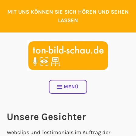
Zum
Inhalt
MIT UNS KÖNNEN SIE SICH HÖREN UND SEHEN
springen
LASSEN
MENÜ
Unsere Gesichter
Webclips und Testimonials im Auftrag der