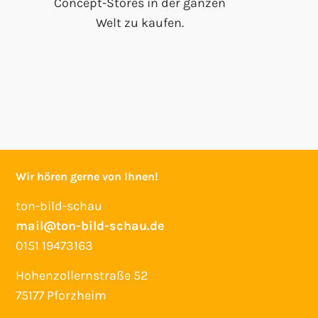
Concept-Stores in der ganzen
Welt zu kaufen.
Wir hören gerne von Ihnen!
ton-bild-schau
mail@ton-bild-schau.de
0151 19473163
Hohenzollernstraße 52
75177 Pforzheim